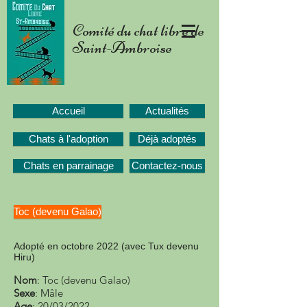
Comité du chat libre de
Saint-Ambroise
Accueil
Actualités
Chats à l'adoption
Déjà adoptés
Chats en parrainage
Contactez-nous
Toc (devenu Galao)
Adopté en octobre 2022 (avec Tux devenu
Hiru)
Nom
: Toc (devenu Galao)
Sexe
: Mâle
Age
: 20/03/2022