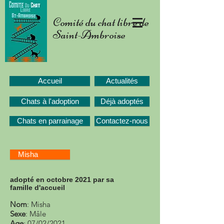
Comité du chat libre de
Saint-Ambroise
Accueil
Actualités
Chats à l'adoption
Déjà adoptés
Chats en parrainage
Contactez-nous
Misha
adopté en
octobre
2021 par sa
famille
d'accueil
Nom
: Misha
Sexe
: Mâle
Age
: 07/02/2021