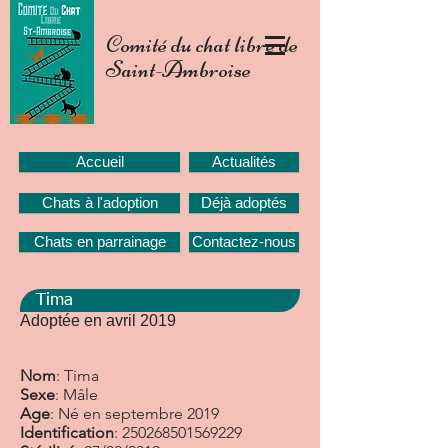
Comité du chat libre de
Saint-Ambroise
Accueil
Actualités
Chats à l'adoption
Déjà adoptés
Chats en parrainage
Contactez-nous
Tima
Adoptée en avril 2019
Nom
: Tima
Sexe
: Mâle
Age
: Né en septembre 2019
Identification
:
250268501569229