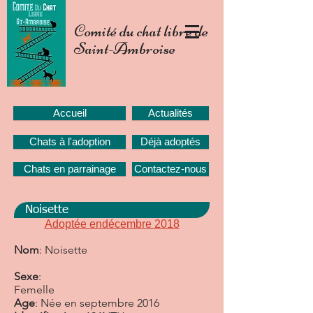
Comité du chat libre de
Saint-Ambroise
Accueil
Actualités
Chats à l'adoption
Déjà adoptés
Chats en parrainage
Contactez-nous
Noisette
Adoptée endécembre 2018
Nom
: Noisette
Sexe
:
Femelle
Age
: Née en septembre 2016