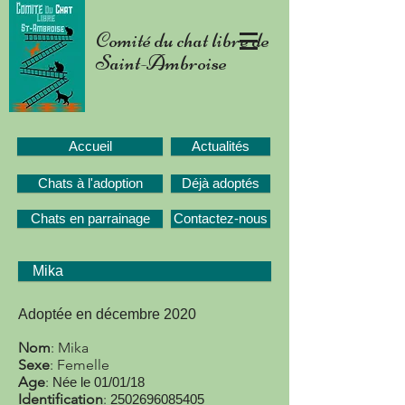
Comité du chat libre de
Saint-Ambroise
Accueil
Actualités
Chats à l'adoption
Déjà adoptés
Chats en parrainage
Contactez-nous
Mika
Adoptée en décembre 2020
Nom
: Mika
Sexe
: Femelle
Age
:
Née le 01/01/18
Identification
:
2502696085405