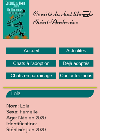
Comité du chat libre de
Saint-Ambroise
Accueil
Actualités
Chats à l'adoption
Déjà adoptés
Chats en parrainage
Contactez-nous
Lola
Nom
: Lola
Sexe
: Femelle
Age
: Née en 2020
Identification
:
Stérilisé
: juin 2020