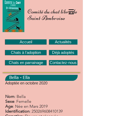
Comité du chat libre de
Saint-Ambroise
Accueil
Actualités
Chats à l'adoption
Déjà adoptés
Chats en parrainage
Contactez-nous
Bella - Ella
Adoptée en octobre 2020
Nom
: Bella
Sexe
: Femelle
Age
: Née en Mars 2019
Identification
:
250269608410139