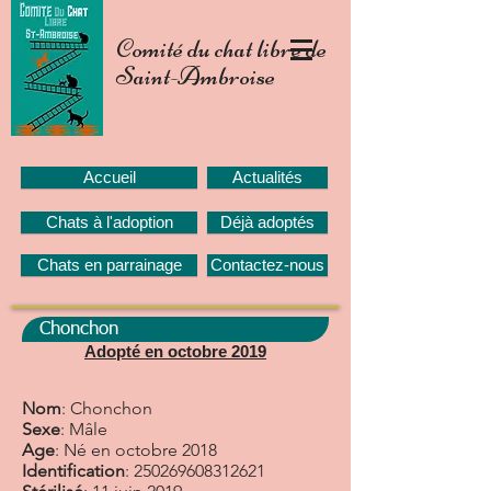
Comité du chat libre de
Saint-Ambroise
Accueil
Actualités
Chats à l'adoption
Déjà adoptés
Chats en parrainage
Contactez-nous
Chonchon
Adopté en octobre 2019
Nom
: Chonchon
Sexe
: Mâle
Age
: Né en octobre 2018
Identification
:
250269608312621