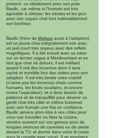
présent, ou idéalement avec son pote
Basilic, car même si l'humain est très
agréable à côtoyer, les siestes et les jeux
avec son copain chat font indéniablement
son bonheur.
Basilic (frère de
Melisse
aussi à l'adoption)
est un jeune chat intégralement noir avec
un poil court très soyeux avec des reflets
magnifiques. Il a été trouvé avec sa sœur
sur un terrain vague à Ménilmontant et en
tant que chat né dehors, il est méfiant
quand il voit des inconnus donc il sera
caché et invisible lors des visites pour son
adoption. Il est très timide voire craintif
(n'aime pas les inconnus chats comme
humains, les bruits soudains, et encore
moins l'aspirateur), et a donc besoin de
patience et de tranquillité pour devenir un
gentil chat très câlin et même fusionnel
avec son humain une fois en confiance.
Basilic aimera alors être à vos côtés pour
vous voir travailler ou faire la cuisine,
viendra souvent sur vos genoux pour de
longues séances de caresses ou de sieste
devant la TV, et dormir dans votre lit (voire
sous la couette avec vous). Il se montrera