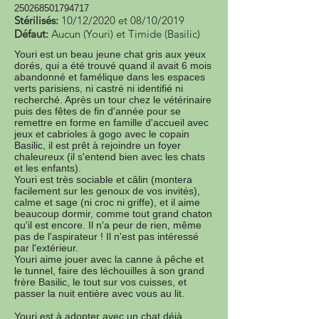
250268501794717
Stérilisés:
10/12/2020 et 08/10/2019
Défaut:
Aucun (Youri) et Timide (Basilic)
Youri est un beau jeune chat gris aux yeux
dorés, qui a été trouvé quand il avait 6 mois
abandonné et famélique dans les espaces
verts parisiens, ni castré ni identifié ni
recherché. Après un tour chez le vétérinaire
puis des fêtes de fin d'année pour se
remettre en forme en famille d'accueil avec
jeux et cabrioles à gogo avec le copain
Basilic, il est prêt à rejoindre un foyer
chaleureux (il s'entend bien avec les chats
et les enfants).
Youri est très sociable et câlin (montera
facilement sur les genoux de vos invités),
calme et sage (ni croc ni griffe), et il aime
beaucoup dormir, comme tout grand chaton
qu'il est encore. Il n'a peur de rien, même
pas de l'aspirateur ! Il n'est pas intéressé
par l'extérieur.
Youri aime jouer avec la canne à pêche et
le tunnel, faire des léchouilles à son grand
frère Basilic, le tout sur vos cuisses, et
passer la nuit entière avec vous au lit.
Youri est à adopter avec un chat déjà