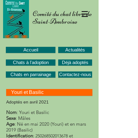
Comité du chat libre de
Saint-Ambroise
Accueil
Actualités
Chats à l'adoption
Déjà adoptés
Chats en parrainage
Contactez-nous
Youri et Basilic
Adoptés en avril 2021
Nom
: Youri et Basilic
Sexe
: Mâles
Age
: Né en mai 2020 (Youri) et en mars
2019 (Basilic)
Identification
:
et
250268502013678