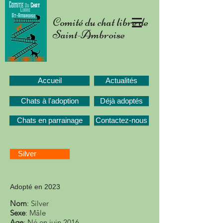
Comité du chat libre de
Saint-Ambroise
Accueil
Actualités
Chats à l'adoption
Déjà adoptés
Chats en parrainage
Contactez-nous
Silver
Adopté en 2023
Nom
: Silver
Sexe
: Mâle
Age
: Né en juin 2016